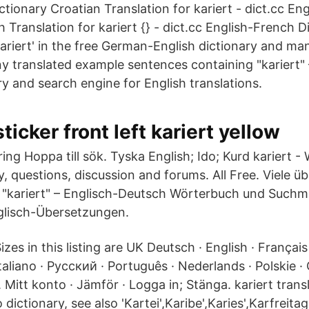
ictionary Croatian Translation for kariert - dict.cc En
 Translation for kariert {} - dict.cc English-French D
kariert' in the free German-English dictionary and ma
ny translated example sentences containing "kariert" 
y and search engine for English translations.
sticker front left kariert yellow
ring Hoppa till sök. Tyska English; Ido; Kurd kariert 
y, questions, discussion and forums. All Free. Viele ü
t "kariert" – Englisch-Deutsch Wörterbuch und Suchm
glisch-Übersetzungen.
izes in this listing are UK Deutsch · English · Français
taliano · Pусский · Português · Nederlands · Polskie · 
Mitt konto · Jämför · Logga in; Stänga. kariert tran
 dictionary, see also 'Kartei',Karibe',Karies',Karfreita