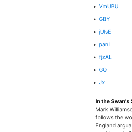
VmUBU
GBY
jUlsE
panL
fjzAL
GQ
Jx
In the Swan's
Mark Williamso
follows the wor
England argua