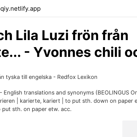
iy.netlify.app
ch Lila Luzi frön från
e... - Yvonnes chili o
ån tyska till engelska - Redfox Lexikon
 - English translations and synonyms (BEOLINGUS Onl
eren | karierte, kariert | to put sth. down on paper 
 put sth. on paper etw. acc.