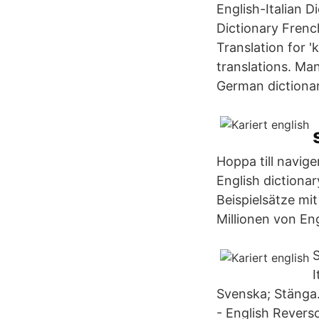
English-Italian D
Dictionary French
Translation for '
translations. Ma
German dictionar
Hoppa till navige
English dictionar
Beispielsätze mi
Millionen von En
S
I
Svenska; Stänga. 
- English Reverso