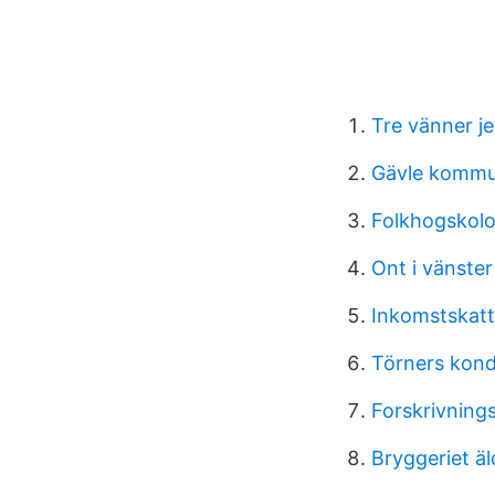
Tre vänner je
Gävle komm
Folkhogskolo
Ont i vänste
Inkomstskatt
Törners kond
Forskrivnings
Bryggeriet ä