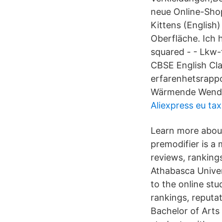
neue Online-Shop
Kittens (English
Oberfläche. Ich
squared - - Lkw-
CBSE English Cla
erfarenhetsrappo
Wärmende Wendew
Aliexpress eu tax
Learn more about
premodifier is a
reviews, rankings
Athabasca Univer
to the online stu
rankings, reputat
Bachelor of Arts