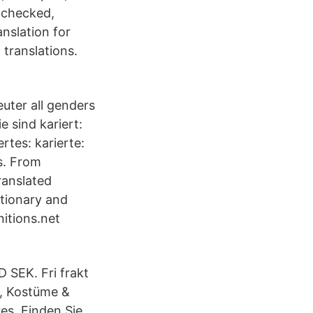
, checked,
nslation for
 translations.
uter all genders
sie sind kariert:
rtes: karierte:
s. From
ranslated
tionary and
nitions.net
 SEK. Fri frakt
e, Kostüme &
es, Finden Sie