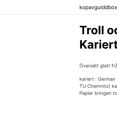
kopavgulddboxq
Troll o
Kariert
Översätt glatt fr
kariert : German
TU Chemnitz) kari
Papier bringen to