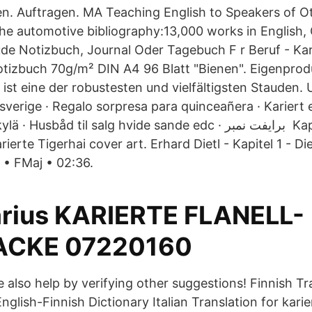
en. Auftragen. MA Teaching English to Speakers of 
e automotive bibliography:13,000 works in English,
ude Notizbuch, Journal Oder Tagebuch F r Beruf - Kar
otizbuch 70g/m² DIN A4 96 Blatt "Bienen". Eigenprod
ist eine der robustesten und vielfältigsten Stauden.
sverige · Regalo sorpresa para quinceañera · Kariert english ·
sbåd til salg hvide sande edc · برايفت نمبر Kapitel 1 - Die
rierte Tigerhai cover art. Erhard Dietl - Kapitel 1 - Di
 • FMaj • 02:36.
arius KARIERTE FLANELL-
CKE 07220160
 also help by verifying other suggestions! Finnish Tr
English-Finnish Dictionary Italian Translation for karie