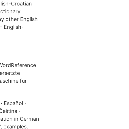
glish-Croatian
ictionary
ny other English
– English-
- WordReference
bersetzte
aschine für
 · Español ·
Čeština ·
slation in German
g', examples,