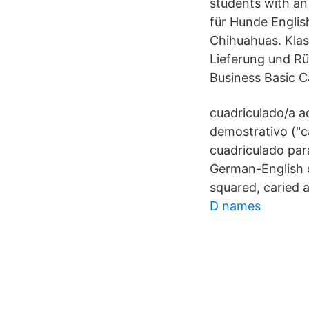
students with an
für Hunde English
Chihuahuas. Klas
Lieferung und Rü
Business Basic C
cuadriculado/a ad
demostrativo ("ca
cuadriculado para
German-English d
squared, caried
D names