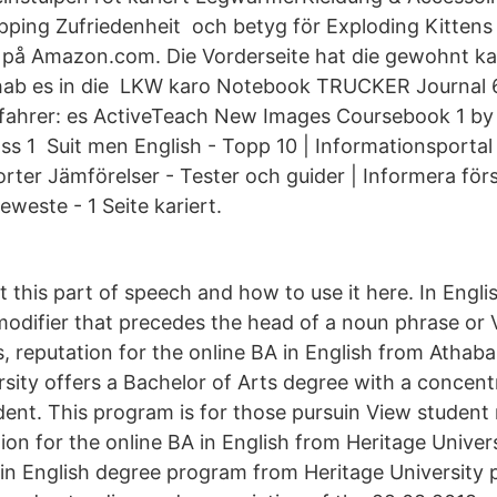
ping Zufriedenheit och betyg för Exploding Kittens
) på Amazon.com. Die Vorderseite hat die gewohnt ka
 hab es in die LKW karo Notebook TRUCKER Journal 6
fahrer: es ActiveTeach New Images Coursebook 1 by
ss 1 Suit men English - Topp 10 | Informationsporta
rter Jämförelser - Tester och guider | Informera för
este - 1 Seite kariert.
 this part of speech and how to use it here. In Engl
 modifier that precedes the head of a noun phrase or
, reputation for the online BA in English from Athaba
sity offers a Bachelor of Arts degree with a concentr
dent. This program is for those pursuin View student
ion for the online BA in English from Heritage Univer
 in English degree program from Heritage University 