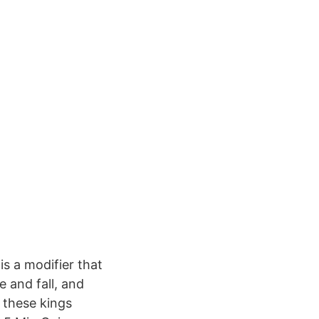
s a modifier that
e and fall, and
 these kings