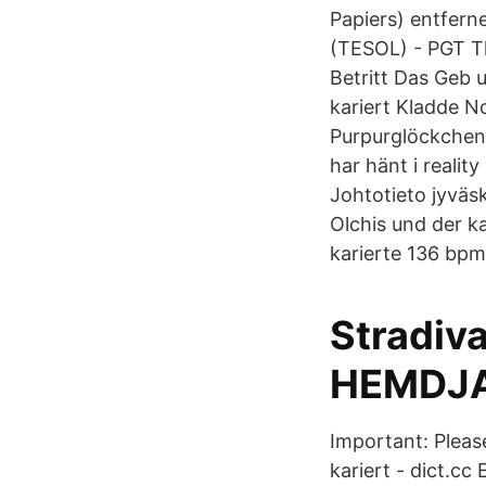
Papiers) entfern
(TESOL) - PGT Th
Betritt Das Geb 
kariert Kladde N
Purpurglöckchen 
har hänt i reality 
Johtotieto jyväskylä · Hu
Olchis und der ka
karierte 136 bpm
Stradiv
HEMDJA
Important: Please
kariert - dict.cc 