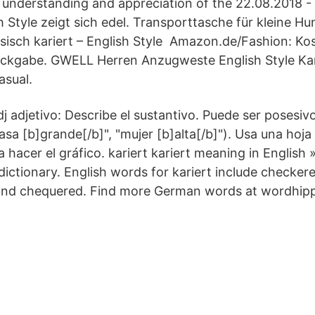
 understanding and appreciation of the 22.08.2018 -
 Style zeigt sich edel. Transporttasche für kleine Hu
sisch kariert – English Style Amazon.de/Fashion: Ko
ckgabe. GWELL Herren Anzugweste English Style Kari
asual.
j adjetivo: Describe el sustantivo. Puede ser posesiv
sa [b]grande[/b]", "mujer [b]alta[/b]"). Usa una hoja
 hacer el gráfico. kariert kariert meaning in English
ictionary. English words for kariert include checker
 and chequered. Find more German words at wordhip