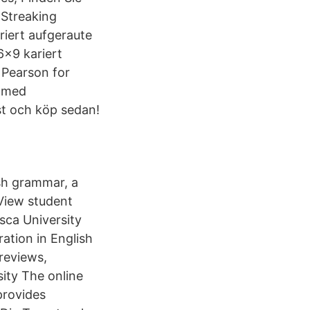
 Streaking
riert aufgeraute
x9 kariert
 Pearson for
l med
st och köp sedan!
ish grammar, a
 View student
sca University
ation in English
 reviews,
sity The online
provides