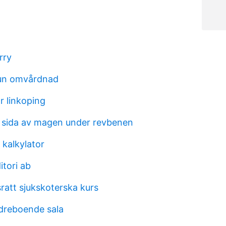
rry
un omvårdnad
r linkoping
r sida av magen under revbenen
 kalkylator
itori ab
ratt sjukskoterska kurs
ldreboende sala