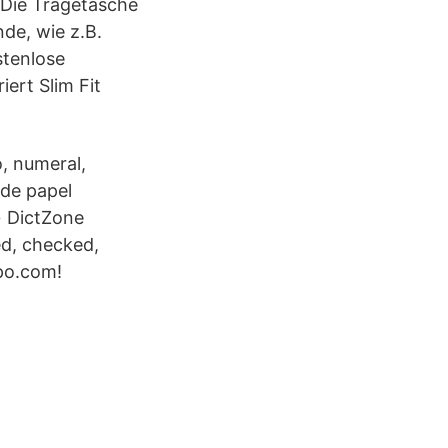
 Die Tragetasche
nde, wie z.B.
stenlose
ert Slim Fit
o, numeral,
 de papel
 » DictZone
ed, checked,
po.com!