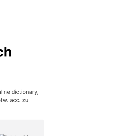
ch
ine dictionary,
etw. acc. zu