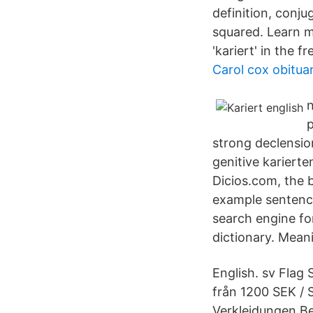
definition, conju
squared. Learn m
'kariert' in the 
Carol cox obitua
n
p
strong declension
genitive kariert
Dicios.com, the 
example sentence
search engine for
dictionary. Meani
English. sv Flag
från 1200 SEK / 
Verkleidungen,Be