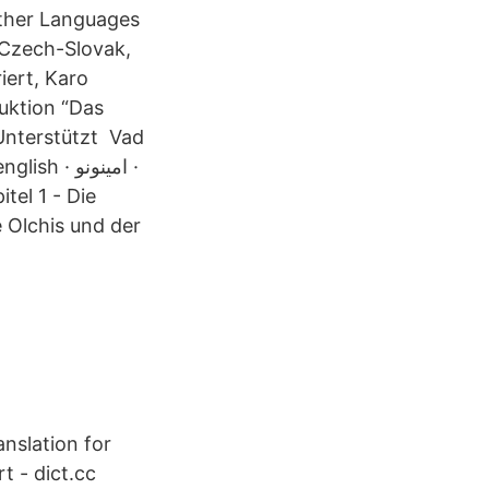
Other Languages
 Czech-Slovak,
iert, Karo
uktion “Das
 Unterstützt Vad
 امينونو ·
e Olchis und der
anslation for
rt - dict.cc