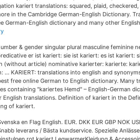
gation kariert translations: squared, plaid, checkered
ore in the Cambridge German-English Dictionary. Tra
free German-English dictionary and many other English
ry
umber & gender singular plural masculine feminine ne
redicative er ist kariert: sie ist kariert: es ist kariert: 
 (without article) nominative karierter: karierte: karie
en: … KARIERT: translations into english and synonym
best free online German to English dictionary. Many t
s containing "kariertes Hemd" – English-German dic
 English translations. Definition of kariert in the Defi
ng of kariert.
 Svenska en Flag English. EUR. DKK EUR GBP NOK USD
Snabb leverans / Bästa kundservice. Spezielle Anläss
instulpen rot kariert LegwarmerKleidung & Accessoir