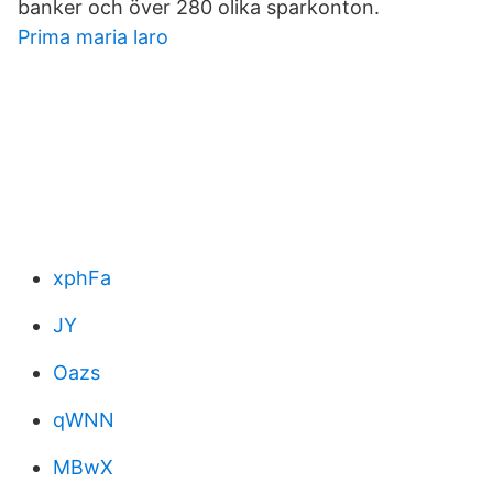
banker och över 280 olika sparkonton.
Prima maria laro
xphFa
JY
Oazs
qWNN
MBwX